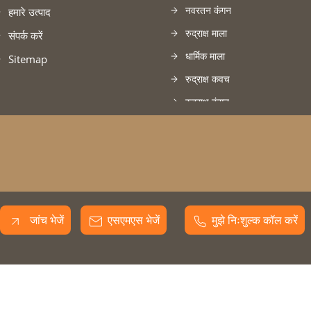
नवरतन कंगन
हमारे उत्पाद
रुद्राक्ष माला
संपर्क करें
धार्मिक माला
Sitemap
रुद्राक्ष कवच
रुद्राक्ष कंगन
रुद्राक्ष टोपी
रुद्राक्ष की माला
कच्चा रुद्राक्ष
आबनूस कंगन
Rudraksha
जांच भेजें
एसएमएस भेजें
मुझे निःशुल्क कॉल करें
Pooja Articles & Items
Precious & Semi Precious S
Precious & Semi Precious S
Pooja Articles & Items