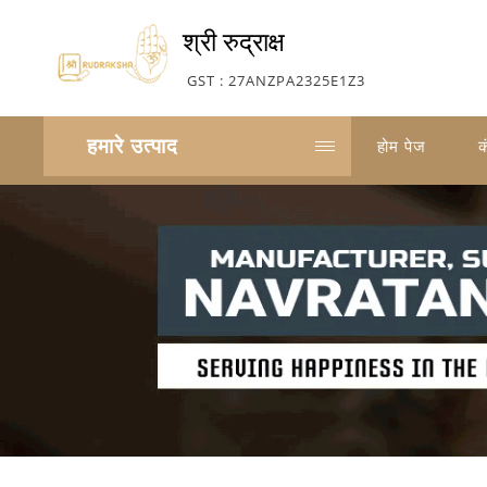
श्री रुद्राक्ष
GST : 27ANZPA2325E1Z3
हमारे उत्पाद
होम पेज
क