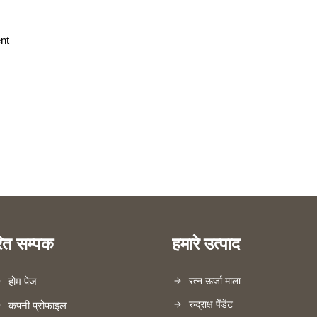
nt
रित सम्पक
हमारे उत्पाद
होम पेज
रत्न ऊर्जा माला
रुद्राक्ष पेंडेंट
कंपनी प्रोफाइल